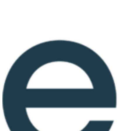
Ir
al
contenido