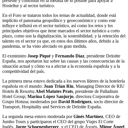
presente y contribuir en la medida de lo posible para apoyar a
Hosteltur y al sector turístico.
En el Foro se trataron todos los temas de actualidad, donde está
implícito el panorama geopolítico y geoeconómico y como este
influye e influirá en el sector turístico, así como los retos y los
principales objetivos que tiene marcados el sector turístico a corto
plazo, como son la digitalización, la sostenibilidad, y la retención del
talento en el sector ya que, en estos dos últimos años, debido a la
pandemia, se ha visto afectado en gran medida.
El exministro
Josep Piqué
y
Fernando Díaz
, presidente Deloitte
España, nos aportaron luz sobre las causas y las consecuencias de la
situación actual y cómo va a afectar a la economía española y a la
competitividad del país.
La primera mesa estuvo dedicada a los nuevos líderes de la hotelería
española en el mundo:
Joan Trian Riu
, Managing Director de RIU
Hotels & Resorts
; Abel Matutes Prats
, presidente de Palladium
Hotel Group;
Marina López Sanjurjo
, directora Corporativa de
Grupo Hotusa; moderados por
David Rodríguez
, socio director de
Transport, Hospitality and Services de Deloitte España.
La segunda mesa estuvo moderada por
Ginés Martínez
, CEO de
Jumbo Tours y participaron el CEO del grupo Viajes El Corte
Inglés,
Jorge Schoenenberger
, y el CEO de Ávoris,
Migue Ángel