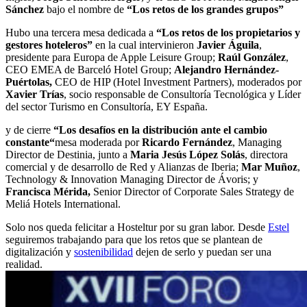
Sánchez
bajo el nombre de
“Los retos de los grandes grupos”
Hubo una tercera mesa dedicada a
“Los retos de los propietarios y
gestores hoteleros”
en la cual intervinieron
Javier Águila
,
presidente para Europa de Apple Leisure Group;
Raúl González
,
CEO EMEA de Barceló Hotel Group;
Alejandro Hernández-
Puértolas,
CEO de HIP (Hotel Investment Partners), moderados por
Xavier Trías
, socio responsable de Consultoría Tecnológica y Líder
del sector Turismo en Consultoría, EY España.
y de cierre
“Los desafíos en la distribución ante el cambio
constante“
mesa moderada por
Ricardo Fernández
, Managing
Director de Destinia, junto a
Maria Jesús López Solás
, directora
comercial y de desarrollo de Red y Alianzas de Iberia;
Mar Muñoz
,
Technology & Innovation Managing Director de Ávoris; y
Francisca Mérida,
Senior Director of Corporate Sales Strategy de
Meliá Hotels International.
Solo nos queda felicitar a Hosteltur por su gran labor. Desde
Estel
seguiremos trabajando para que los retos que se plantean de
digitalización y
sostenibilidad
dejen de serlo y puedan ser una
realidad.