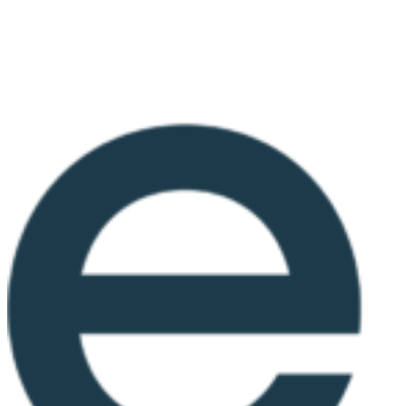
Ir
al
contenido