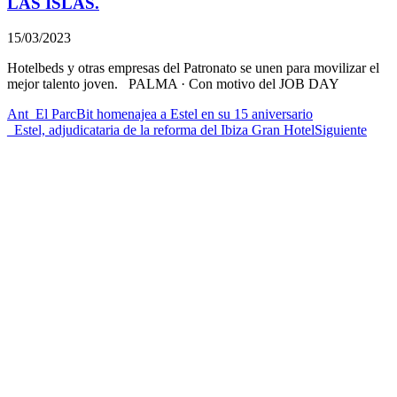
LAS ISLAS.
15/03/2023
Hotelbeds y otras empresas del Patronato se unen para movilizar el
mejor talento joven. PALMA · Con motivo del JOB DAY
Ant
_
El ParcBit homenajea a Estel en su 15 aniversario
_
Estel, adjudicataria de la reforma del Ibiza Gran Hotel
Siguiente