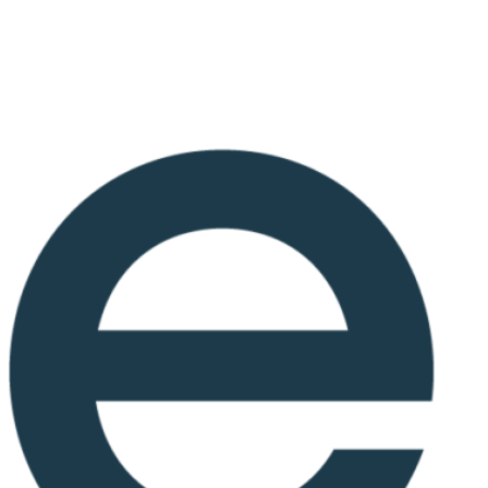
Ir
al
contenido