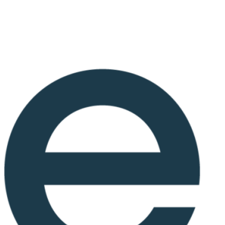
Ir
al
contenido