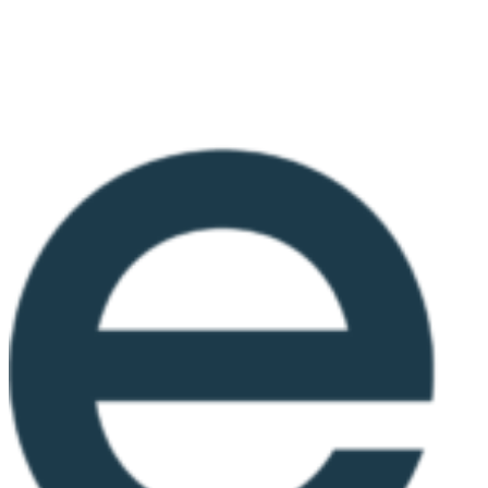
Ir
al
contenido