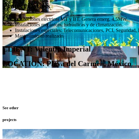
Project Details
Instalaciones eléctricas MT y BT. Genera emerg. 4,5MW
Instalaciones mecánicas, hidráulicas y de climatización.
Instalaciones especiales: Telecomunicaciones, PCI, Seguridad,
Mantenimiento realizado.
CLIENT: Valentín Imperial
LOCATION: Playa del Carmen, México
See other
projects