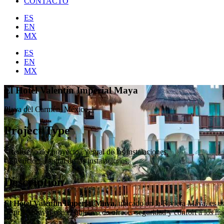
CONTACTO
ES
EN
MX
ES
EN
MX
El Hotel Valentín Imperial Maya
Playa del Carmén, México
Project Type
· Rediseño del proyecto integral de las instalaciones.
· Ejecución integral de las instalaciones.
Description
El Hotel Valentín Imperial Maya,
ubicado en la Riviera Maya, es un 
de primer nivel con el objetivo de ofrecer seguridad y confort a los h