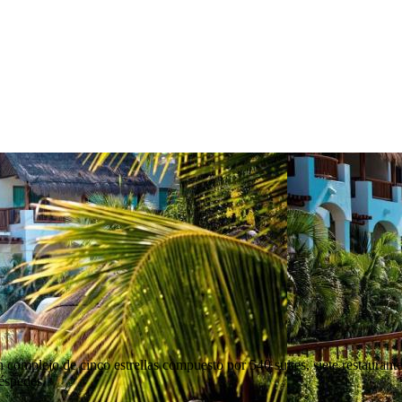
complejo de cinco estrellas compuesto por 540 suites, siete restaurantes
uéspedes.