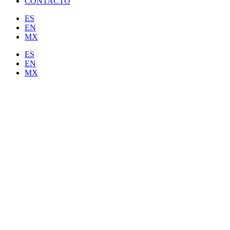
CONTACTO
ES
EN
MX
ES
EN
MX