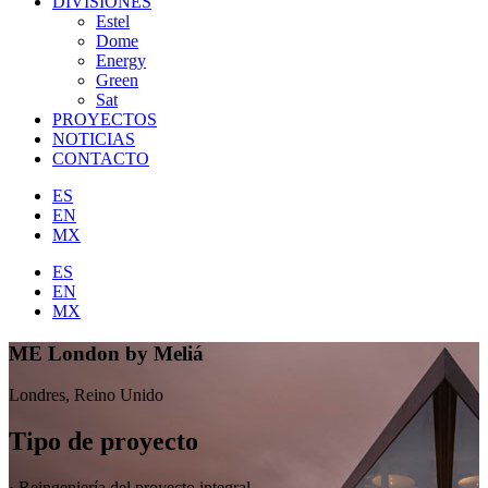
DIVISIONES
Estel
Dome
Energy
Green
Sat
PROYECTOS
NOTICIAS
CONTACTO
ES
EN
MX
ES
EN
MX
ME London by Meliá
Londres, Reino Unido
Tipo de proyecto
· Reingeniería del proyecto integral.