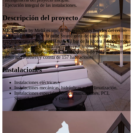
· Ejecución integral de las instalaciones.
Descripción del proyecto
ME London
by Meliá es uno de los principales
hoteles
del centro
de Londres, situado en la calle Strand goza de unas vistas
impresionantes a Somerset House. El bar de la azotea Radio ofrece
vistas panorámicas a todo Londres lo cual lo convierte en mucho
más que un simple alojamiento. Ha sido diseñado por los arquitectos
Foster and Partners y consta de 157 habitaciones.
Instalaciones
Instalaciones eléctricas.
Instalaciones mecánicas, hidráulicas y de climatización.
Instalaciones especiales: Telecomunicaciones, PCI,
Seguridad, Domótica y Control.