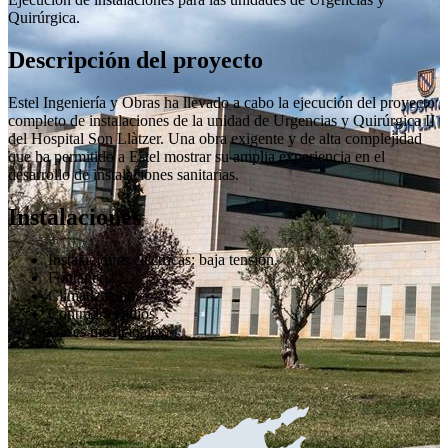
Quirúrgica.
Descripción del proyecto
Estel Ingeniería y Obras ha llevado a cabo la ejecución del proyecto
completo de instalaciones de la unidad de Urgencias y Quirúrgica II
del Hospital Son Llàtzer. Una obra exigente y de alta complejidad
que ha permitido a Estel mostrar su amplia experiencia en el
desarrollo de instalaciones sanitarias.
Instalaciones
Instalaciones eléctricas: baja tensión.
Fontanería.
Climatización.
Contra incendios.
Gases medicinales.