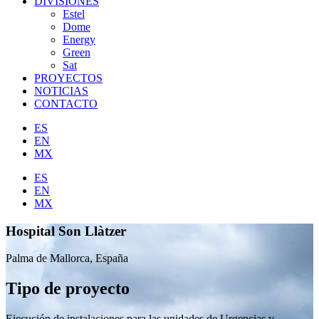
DIVISIONES
Estel
Dome
Energy
Green
Sat
PROYECTOS
NOTICIAS
CONTACTO
ES
EN
MX
ES
EN
MX
Hospital Son Llàtzer
Palma de Mallorca, España
Tipo de proyecto
Ejecución de instalaciones para las unidades de Urgencias y