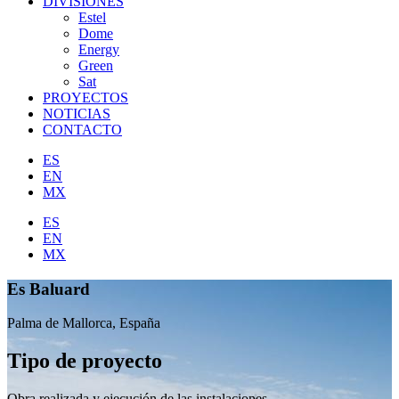
DIVISIONES
Estel
Dome
Energy
Green
Sat
PROYECTOS
NOTICIAS
CONTACTO
ES
EN
MX
ES
EN
MX
Es Baluard
Palma de Mallorca, España
Tipo de proyecto
Obra realizada y ejecución de las instalaciones.