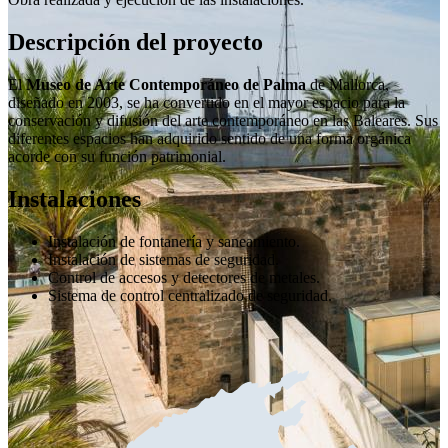
Descripción del proyecto
El
Museo de Arte Contemporáneo de Palma
de Mallorca,
diseñado en 2003, se ha convertido en el mayor espacio para la
conservación y difusión del arte contemporáneo en las Baleares. Sus
diferentes espacios han adquirido sentido de una forma orgánica
acorde con su función patrimonial.
Instalaciones
Instalación de fontanería y saneamiento.
Instalación de sistemas de seguridad.
Control de accesos y detectores de metales.
Sistema de control centralizado de seguridad.