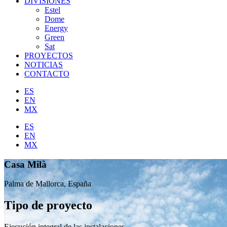
DIVISIONES
Estel
Dome
Energy
Green
Sat
PROYECTOS
NOTICIAS
CONTACTO
ES
EN
MX
ES
EN
MX
Casa Milà
Palma de Mallorca, España
Tipo de proyecto
Ejecución integral de las instalaciones