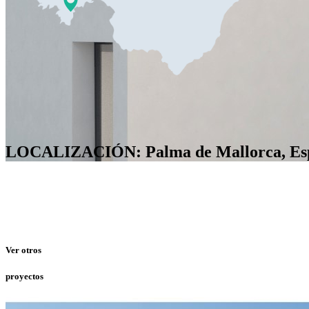
LOCALIZACIÓN: Palma de Mallorca, Es
Ver otros
proyectos